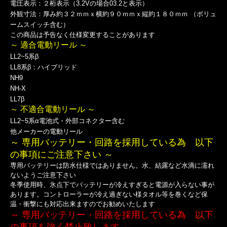
電圧表示：２桁表示（3.2Vの場合03.2と表示）
外観寸法：厚み約３２ｍｍｘ横約９０ｍｍｘ縦約１８０ｍｍ （ボリュ
ームスイッチ含む）
この商品は予告なく仕様変更することがあります
～ 適合電動リール ～
LL2~5系β
LL8系β：ハイブリッド
NH9
NH-X
LL7β
～ 不適合電動リール ～
LL2~5系α電池式・外部コネクター含む
他メーカーの電動リール
～ 専用バッテリー・回路を採用している為 以下
の事項にご注意下さい ～
専用バッテリーは防水仕様ではありません。水、結露など水滴に濡れ
ないようご注意下さい
冬季使用時、氷点下でバッテリーが冷えすぎると電源が入らない事が
あります。コントローラーが冷え過ぎない様タオル等を巻くなど保
温・衝撃にも対応出来ますのでお勧めいたします
～ 専用バッテリー・回路を採用している為 以下
の事項を強く禁止致します ～