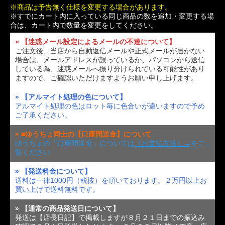
※商品は予告無く仕様を変更する場合があります。
※すでにカート内に入っている同じ商品の数を追加・変更する場
合は、カート内で数量を変更をしてください。
» 【迷惑メール設定によるメールの不達について】
ご注文後、当店から自動返信メールや正式メールが届かない
場合は、メールアドレスが誤っているか、パソコンから送信
している為、迷惑メールへ振り分けられている可能性があり
ますので、ご確認いただけますようお願い申し上げます。
» 【アルマイト処理の色について】
アルマイト処理の色はロット毎に色合いが違いますので予め
ご了承ください。
» ■ゆうちょ同士の【口座間送金】について
ゆうちょの「口座間送金」については
（お支払方法）→
をご
覧ください
» 【発送料金について】
送料は一律1000円（税抜）を頂いております。２万円以上お
買い上げで送料無料です。
» 【通常の商品発送日について】
発送は【店長日記】で掲載しますが８月２１日までの振込み