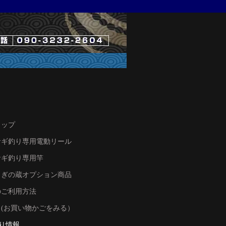
トップ
サギ釣り専用電動リール
サギ釣り専用竿
さぎの蔵オプション商品
のご利用方法
ト(お買い物かごをみる）
り情報