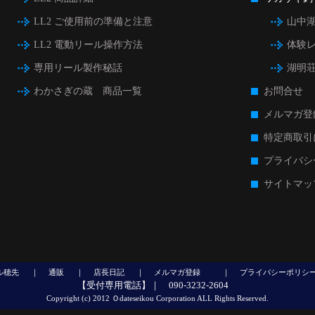
LL2 ご使用前の準備と注意
山中
LL2 電動リール操作方法
体験
専用リール製作秘話
湖明
わかさぎの蔵 商品一覧
お問合せ
メルマガ登
特定商取引
プライバシ
サイトマッ
ル穂先
｜
通販
｜
店長日記
｜
メルマガ登録
｜
プライバシーポリシ
【受付専用電話】｜ 090-3232-2604
Copyright (c) 2012 Ｏdateseikou Corporation ALL Rights Reserved.