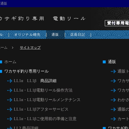
 通販
ル
オリジナル穂先
通販
店長日記
ホーム
サイトマップ
ホーム
通販
ワカサギ釣り専用リール
通販
LL1α
LL1β
商品詳細
ワカ
LL1α・LL1β電動リール操作方法
ワカ
LL1α・LL1β電動リールメンテナンス
わか
LL1α・LL1βアフターサービス
通販
LL1α・LL1βご使用前の準備と注意
カー
LL2 商品詳細
ワカサギ釣