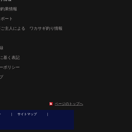
湖釣果情報
レポート
荘ご主人による ワカサギ釣り情報
録
に基く表記
ーポリシー
プ
ページのトップへ
ー
｜
サイトマップ
｜